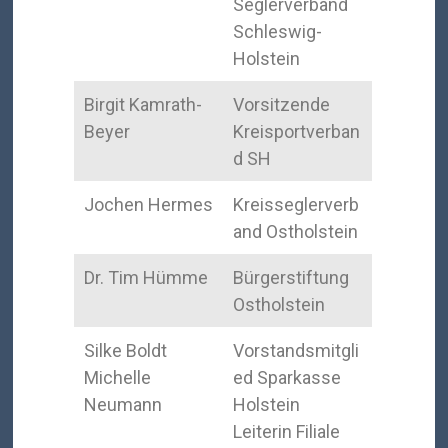
Seglerverband
Schleswig-
Holstein
Birgit Kamrath-
Vorsitzende
Beyer
Kreisportverban
d SH
Jochen Hermes
Kreisseglerverb
and Ostholstein
Dr. Tim Hümme
Bürgerstiftung
Ostholstein
Silke Boldt
Vorstandsmitgli
Michelle
ed Sparkasse
Neumann
Holstein
Leiterin Filiale