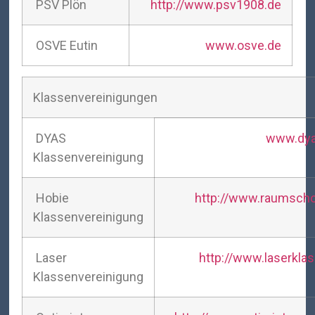
PSV Plön
http://www.psv1908.de
OSVE Eutin
www.osve.de
Klassenvereinigungen
DYAS
www.dya
Klassenvereinigung
Hobie
http://www.raumscho
Klassenvereinigung
Laser
http://www.laserkla
Klassenvereinigung