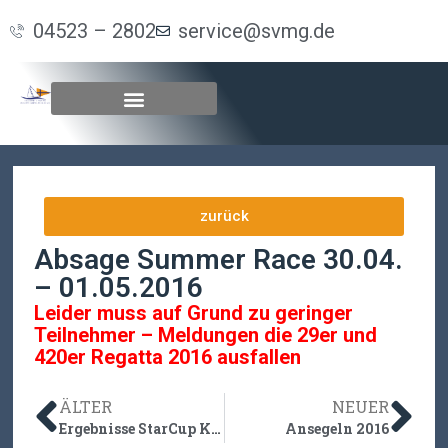
04523 – 2802
service@svmg.de
zurück
Absage Summer Race 30.04.
– 01.05.2016
Leider muss auf Grund zu geringer
Teilnehmer – Meldungen die 29er und
420er Regatta 2016 ausfallen
ÄLTER
NEUER
Ergebnisse StarCup Kellersee
Ansegeln 2016