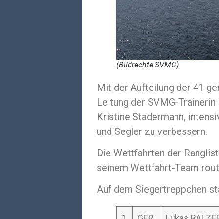
(Bildrechte SVMG)
Mit der Aufteilung der 41 g
Leitung der SVMG-Trainerin 
Kristine Stadermann, inten
und Segler zu verbessern.
Die Wettfahrten der Ranglis
seinem Wettfahrt-Team routi
Auf dem Siegertreppchen s
1.
GER
Lukas BALZER