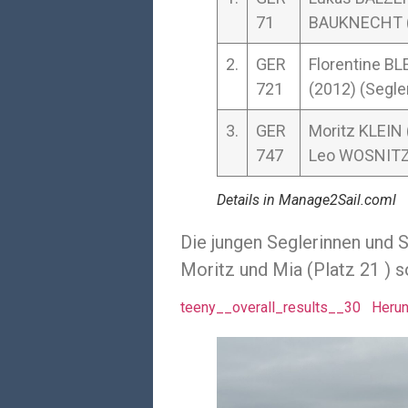
71
BAUKNECHT (2
2.
GER
Florentine B
721
(2012) (Segle
3.
GER
Moritz KLEIN (
747
Leo WOSNITZKA
Details in Manage2Sail.coml
Die jungen Seglerinnen und 
Moritz und Mia (Platz 21 ) s
teeny__overall_results__30
Herun