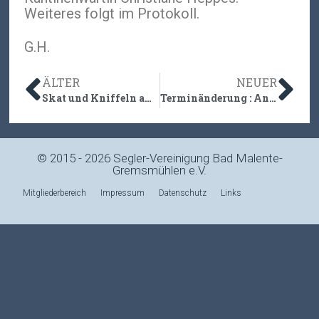
Weiteres folgt im Protokoll.
G.H.
ÄLTER
NEUER
Skat und Kniffeln am Sonntag 28.02.2016
Terminänderung : Ansegeln vom 23. auf den 24.04.2016 verschoben
© 2015 - 2026 Segler-Vereinigung Bad Malente-
Gremsmühlen e.V.
Mitgliederbereich
Impressum
Datenschutz
Links